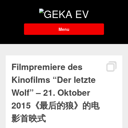
Menu
Filmpremiere des
Kinofilms “Der letzte
Wolf” – 21. Oktober
2015《最后的狼》的电
影首映式