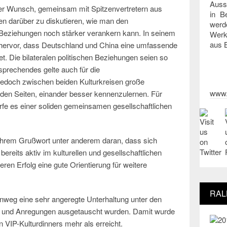
Auss
der Wunsch, gemeinsam mit Spitzenvertretern aus
in B
dien darüber zu diskutieren, wie man den
werd
n Beziehungen noch stärker verankern kann. In seinem
Werk
aus B
hervor, dass Deutschland und China eine umfassende
et. Die bilateralen politischen Beziehungen seien so
sprechendes gelte auch für die
jedoch zwischen beiden Kulturkreisen große
www.
iden Seiten, einander besser kennenzulernen. Für
rfe es einer soliden gemeinsamen gesellschaftlichen
 ihrem Grußwort unter anderem daran, dass sich
reits aktiv im kulturellen und gesellschaftlichen
en Erfolg eine gute Orientierung für weitere
RAL
nweg eine sehr angeregte Unterhaltung unter den
een und Anregungen ausgetauscht wurden. Damit wurde
 VIP-Kulturdinners mehr als erreicht.