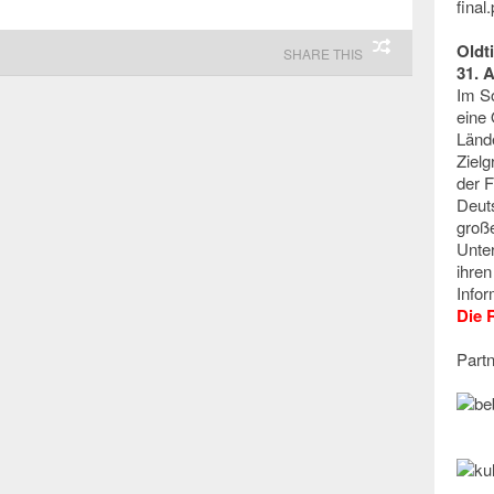
Oldt
SHARE THIS
31. 
Im S
eine 
Lände
Zielg
der 
Deuts
groß
Unte
ihre
Infor
Die 
Partn