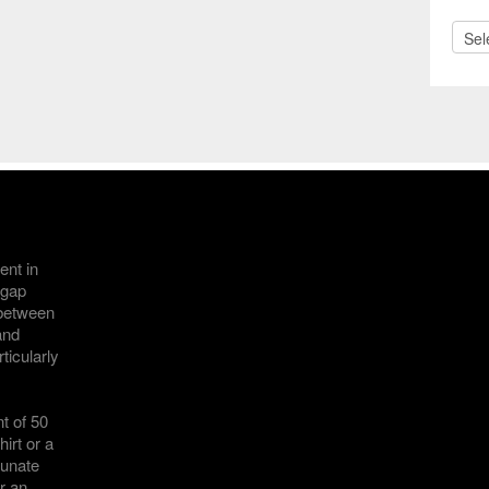
Archi
ent in
 gap
 between
and
icularly
t of 50
irt or a
tunate
or an