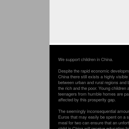
We support children in China.
Despite the rapid economic developm
China there still exists a highly visible
between urban and rural regions and
the rich and the poor. Young children 
teenagers from humble homes are part
affected by this prosperity gap.
The seemingly inconsequential amoun
Euros that may easily be spent on a sh
meal for two can ensure that an unfor
child in China will receive education f