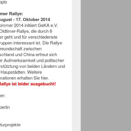
imer Rallye:
August - 17. Oktober 2014
ommer 2014 initiiert GeKA e.V.
Oldtimer-Rallye, die durch 8
r geht und für verschiedenste
ruppen interessant ist. Die Rallye
Freundschaft zwischen
chland und China erfreut sich
er Aufmerksamkeit und politischer
rstütztung von beiden Ländern und
n Haupstädten. Weitere
mationen erhalten Sie
hier
.
Rallye ist leider ausgebucht!
er: