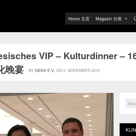
Home 主页
Magazin 分类
sisches VIP – Kulturdinner – 1
P文化晚宴
BY
GEKA E.V.
ON 5. NOVEMBER 2015
KUN