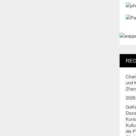
REC
Chari
und K
Zhan
2026
GeKA
Deze
Kuns
Kult
die P