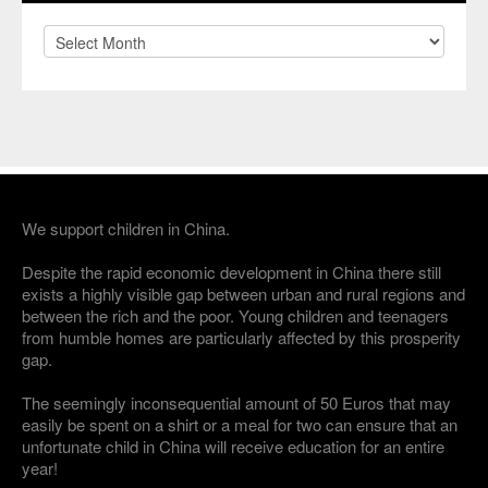
Archives
We support children in China.
Despite the rapid economic development in China there still
exists a highly visible gap between urban and rural regions and
between the rich and the poor. Young children and teenagers
from humble homes are particularly affected by this prosperity
gap.
The seemingly inconsequential amount of 50 Euros that may
easily be spent on a shirt or a meal for two can ensure that an
unfortunate child in China will receive education for an entire
year!